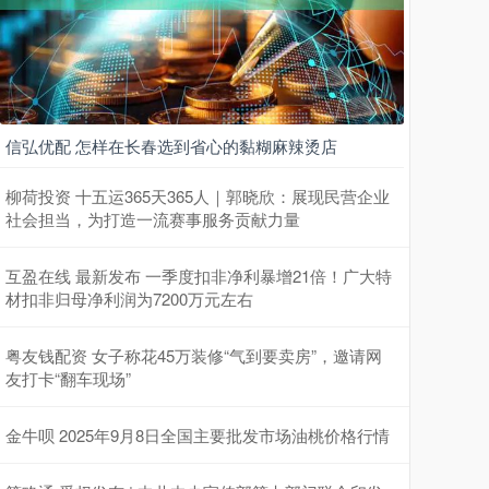
信弘优配 怎样在长春选到省心的黏糊麻辣烫店
柳荷投资 十五运365天365人｜郭晓欣：展现民营企业
社会担当，为打造一流赛事服务贡献力量
互盈在线 最新发布 一季度扣非净利暴增21倍！广大特
材扣非归母净利润为7200万元左右
粤友钱配资 女子称花45万装修“气到要卖房”，邀请网
友打卡“翻车现场”
金牛呗 2025年9月8日全国主要批发市场油桃价格行情