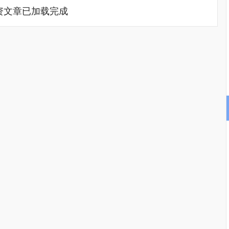
资文章已加载完成
沪深300
4694.44
.42%
43.13
0.93%