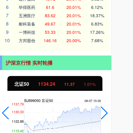
6
毕得医药
61.6
20.01%
6.12%
7
五洲医疗
83.62
20.01%
18.37%
8
耐科装备
49.67
20.01%
6.83%
9
一博科技
53.33
20.01%
17.26%
10
方邦股份
146.16
20.00%
7.68%
沪深京行情 实时轮播
北证50
1134.24
创
11.37
1.01%