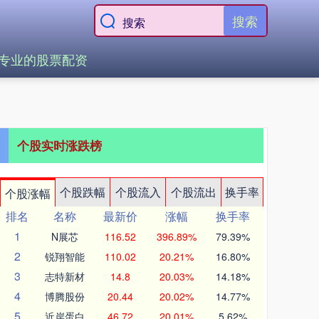
搜索
专业的股票配资
个股实时涨跌榜
个股跌幅
个股流入
个股流出
换手率
个股涨幅
排名
名称
最新价
涨幅
换手率
1
N展芯
116.52
396.89%
79.39%
2
锐翔智能
110.02
20.21%
16.80%
3
志特新材
14.8
20.03%
14.18%
4
博腾股份
20.44
20.02%
14.77%
5
近岸蛋白
46.72
20.01%
5.62%