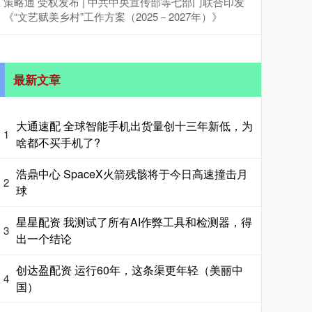
策略通 受权发布 | 中共中央宣传部等七部门联合印发
《“文艺赋美乡村”工作方案（2025－2027年）》
最新文章
大通速配 全球智能手机出货量创十三年新低，为
1
啥都不买手机了?
浩鼎中心 SpaceX火箭残骸将于今日高速撞击月
2
球
星星配资 我测试了所有AI作弊工具和检测器，得
3
出一个结论
创达盈配资 运行60年，这条渠更年轻（美丽中
4
国）