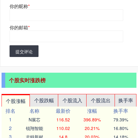
你的昵称
*
你的邮箱
*
提交评论
个股实时涨跌榜
个股跌幅
个股流入
个股流出
换手率
个股涨幅
排名
名称
最新价
涨幅
换手率
1
N展芯
116.52
396.89%
79.39%
2
锐翔智能
110.02
20.21%
16.80%
3
志特新材
14.8
20.03%
14.18%