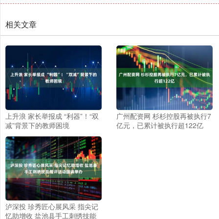
相关文章
上升浪 家长举报成 “利器”！“双
广州配资网 杉杉控股再被执行7
减”背景下的教师困境
亿元，已累计被执行超122亿
泸深投 珍秀匠心展风采 指尖记
忆助增收 盐池县手工刺绣技能