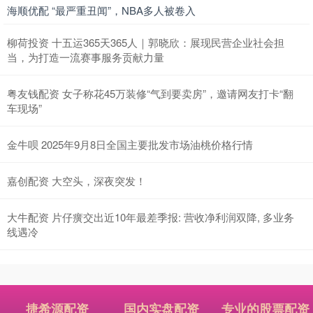
海顺优配 “最严重丑闻”，NBA多人被卷入
柳荷投资 十五运365天365人｜郭晓欣：展现民营企业社会担
当，为打造一流赛事服务贡献力量
粤友钱配资 女子称花45万装修“气到要卖房”，邀请网友打卡“翻
车现场”
金牛呗 2025年9月8日全国主要批发市场油桃价格行情
嘉创配资 大空头，深夜突发！
大牛配资 片仔癀交出近10年最差季报: 营收净利润双降, 多业务
线遇冷
捷希源配资
国内实盘配资
专业的股票配资