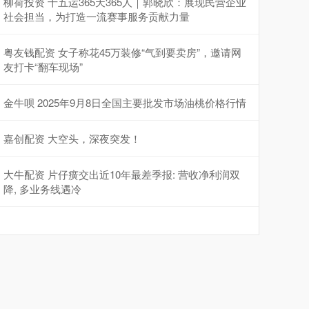
柳荷投资 十五运365天365人｜郭晓欣：展现民营企业
社会担当，为打造一流赛事服务贡献力量
粤友钱配资 女子称花45万装修“气到要卖房”，邀请网
友打卡“翻车现场”
金牛呗 2025年9月8日全国主要批发市场油桃价格行情
嘉创配资 大空头，深夜突发！
大牛配资 片仔癀交出近10年最差季报: 营收净利润双
降, 多业务线遇冷