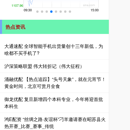
热点资讯
大通速配 全球智能手机出货量创十三年新低，为
啥都不买手机了?
沪深策略联盟 伟大转折记（伟大征程）
涌融优配 【热点追踪】“头号天象”，就在元宵节！
黄金时间，北京可赏月全食
御龙优配 复旦新增四个本科专业，今年将迎首批
本科生
鸿E配资 “丝绸之路·友谊杯”刁羊邀请赛在昭苏县火
热开赛_比赛_赛事_传统