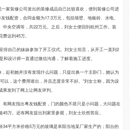
发现一家装修公司发出的装修成品自己比较喜欢，便到装修公司进
友钱配资，合同金额为17.3万元，包括墙壁、地板砖、水电、
、中央空调等，共22万元。之后，刘女士便回到杭州工作。装
费达到45万。
士安排自己的妹妹参加了开工仪式。刘女士坦言，从开工一直到2
只是和设计师一直通过微信沟通，了解着施工进度。
她称，起初她并没有发现什么问题，只提出换一个主卧门，她认为
改可以，这个费用谁出，并且态度非常不好。”刘女士称，因为设
成果发到了网上让网友评判。
。有网友指出粤友钱配资，门的颜色不搭只是小问题，大问题在
值45万。还有网友提出到家里参观，刘女士欣然答应。
块34平方米价格5万元的玻璃是阜阳当地某厂家生产的；阳台的