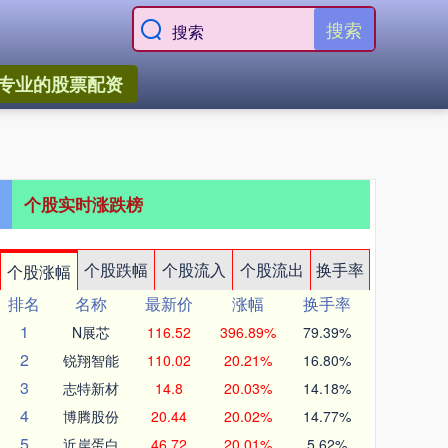
搜索
专业的股票配资
个股实时涨跌榜
个股跌幅
个股流入
个股流出
换手率
个股涨幅
排名
名称
最新价
涨幅
换手率
1
N展芯
116.52
396.89%
79.39%
2
锐翔智能
110.02
20.21%
16.80%
3
志特新材
14.8
20.03%
14.18%
4
博腾股份
20.44
20.02%
14.77%
5
近岸蛋白
46.72
20.01%
5.62%