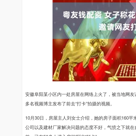
沪深300
4694.44
0.89
1.42%
43.13
0.9
安徽阜阳某小区内一处房屋在网络上火了，被当地网友
多名视频博主发布了前去“打卡”拍摄的视频。
10月30日，房屋主人刘女士介绍，她的房子面积160
公司以及建材厂家解决问题的态度不好，气愤之下就在