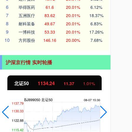
6
毕得医药
61.6
20.01%
6.12%
7
五洲医疗
83.62
20.01%
18.37%
8
耐科装备
49.67
20.01%
6.83%
9
一博科技
53.33
20.01%
17.26%
10
方邦股份
146.16
20.00%
7.68%
沪深京行情 实时轮播
创业板指
3563.12
基
47.56
1.35%