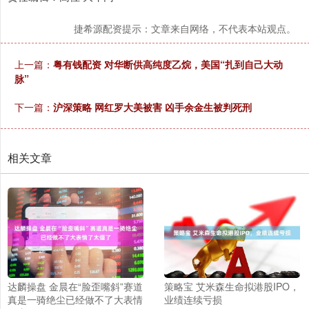
捷希源配资提示：文章来自网络，不代表本站观点。
上一篇：
粤有钱配资 对华断供高纯度乙烷，美国“扎到自己大动
脉”
下一篇：
沪深策略 网红罗大美被害 凶手余金生被判死刑
相关文章
达麟操盘 金晨在“脸歪嘴斜”赛道
策略宝 艾米森生命拟港股IPO，
真是一骑绝尘已经做不了大表情
业绩连续亏损