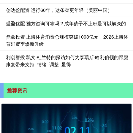
创达盈配资 运行60年，这条渠更年轻（美丽中国）
盛盈优配 雅方咨询可靠吗？成年孩子不上班是可以解决的
鼎豪投资 上海体育消费总规模突破1093亿元，2026上海体
育消费季焕新升级
利创智投 凯文·杜兰特的探访如何为泰瑞斯·哈利伯顿的跟腱
康复带来支持_情绪_调整_显得
推荐资讯