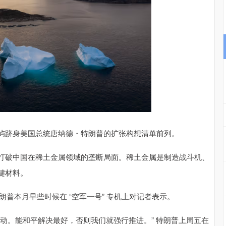
跻身美国总统唐纳德・特朗普的扩张构想清单前列。
破中国在稀土金属领域的垄断局面。稀土金属是制造战斗机、
键材料。
普本月早些时候在 “空军一号” 专机上对记者表示。
。能和平解决最好，否则我们就强行推进。” 特朗普上周五在