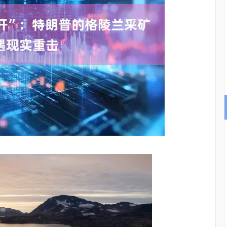
沪深300
4694.44
.42%
43.13
0.93%