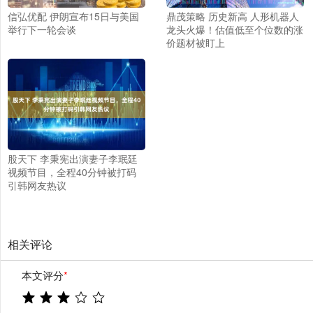
信弘优配 伊朗宣布15日与美国
鼎茂策略 历史新高 人形机器人
举行下一轮会谈
龙头火爆！估值低至个位数的涨
价题材被盯上
股天下 李秉宪出演妻子李珉廷
视频节目，全程40分钟被打码
引韩网友热议
相关评论
本文评分
*