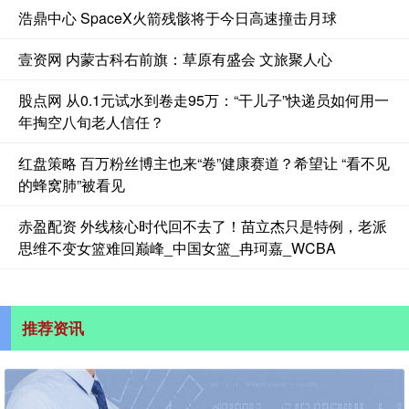
浩鼎中心 SpaceX火箭残骸将于今日高速撞击月球
壹资网 内蒙古科右前旗：草原有盛会 文旅聚人心
股点网 从0.1元试水到卷走95万：“干儿子”快递员如何用一
年掏空八旬老人信任？
红盘策略 百万粉丝博主也来“卷”健康赛道？希望让 “看不见
的蜂窝肺”被看见
赤盈配资 外线核心时代回不去了！苗立杰只是特例，老派
思维不变女篮难回巅峰_中国女篮_冉珂嘉_WCBA
推荐资讯