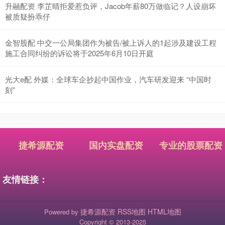
升融配资 李芷晴拒爱惹负评，Jacob年薪80万做临记？人设崩坏
被质疑扮乖仔
金智股配 中交一公局集团作为被告/被上诉人的1起涉及建设工程
施工合同纠纷的诉讼将于2025年6月10日开庭
光大e配 外媒：全球车企抄起中国作业，汽车研发迎来 “中国时
刻”
捷希源配资
国内实盘配资
专业的股票配资
友情链接：
捷希源配资
RSS地图
HTML地图
Powered by
Copyright
© 2013-2025